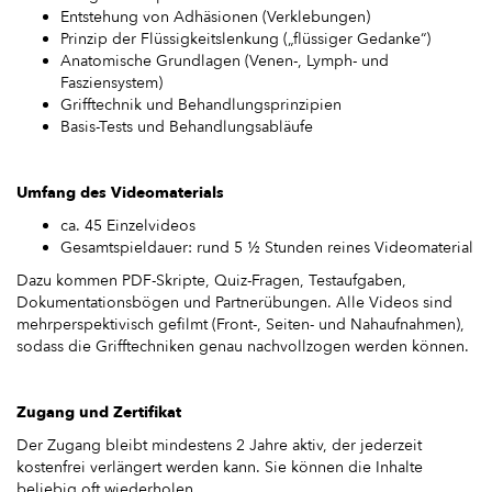
Entstehung von Adhäsionen (Verklebungen)
Prinzip der Flüssigkeitslenkung („flüssiger Gedanke“)
Anatomische Grundlagen (Venen-, Lymph- und
Fasziensystem)
Grifftechnik und Behandlungsprinzipien
Basis-Tests und Behandlungsabläufe
Umfang des Videomaterials
ca. 45 Einzelvideos
Gesamtspieldauer: rund 5 ½ Stunden reines Videomaterial
Dazu kommen PDF-Skripte, Quiz-Fragen, Testaufgaben,
Dokumentationsbögen und Partnerübungen. Alle Videos sind
mehrperspektivisch gefilmt (Front-, Seiten- und Nahaufnahmen),
sodass die Grifftechniken genau nachvollzogen werden können.
Zugang und Zertifikat
Der Zugang bleibt mindestens 2 Jahre aktiv, der jederzeit
kostenfrei verlängert werden kann. Sie können die Inhalte
beliebig oft wiederholen.