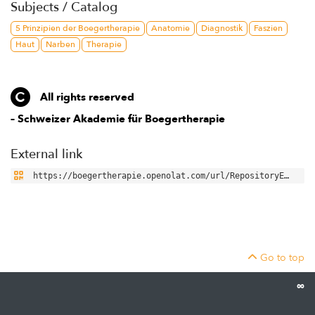
Subjects / Catalog
5 Prinzipien der Boegertherapie
Anatomie
Diagnostik
Faszien
Haut
Narben
Therapie
All rights reserved
– Schweizer Akademie für Boegertherapie
External link
Link to resource
Go to top